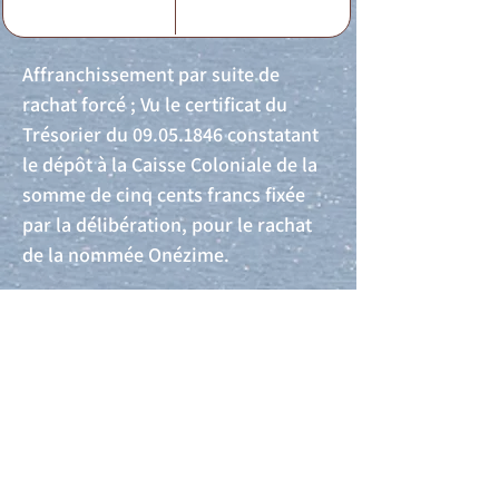
Affranchissement par suite de
rachat forcé ; Vu le certificat du
Trésorier du
09.05.1846
constatant
le dépôt à la Caisse Coloniale de la
somme de cinq cents francs fixée
par la délibération, pour le rachat
de la nommée Onézime.
Acte de naissance
Acte de mariage
Acte de Décès
Acte de reconnaissance 1