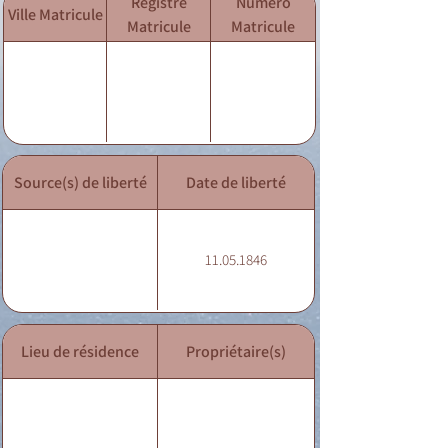
Registre
Numéro
Ville Matricule
Matricule
Matricule
Source(s) de liberté
Date de liberté
11.05.1846
Lieu de résidence
Propriétaire(s)