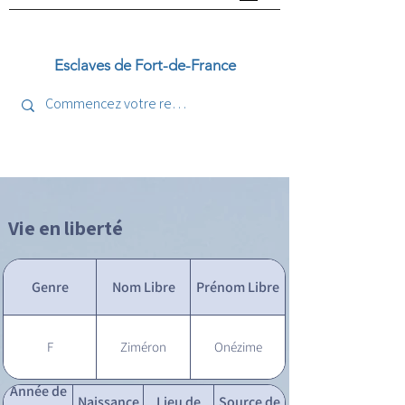
Esclaves de Fort-de-France
Vie en liberté
Genre
Nom Libre
Prénom Libre
F
Ziméron
Onézime
Année de
Naissance
Lieu de
Source de