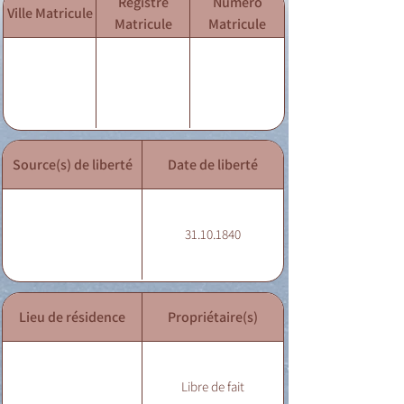
Registre
Numéro
Ville Matricule
Matricule
Matricule
Source(s) de liberté
Date de liberté
31.10.1840
Lieu de résidence
Propriétaire(s)
Libre de fait