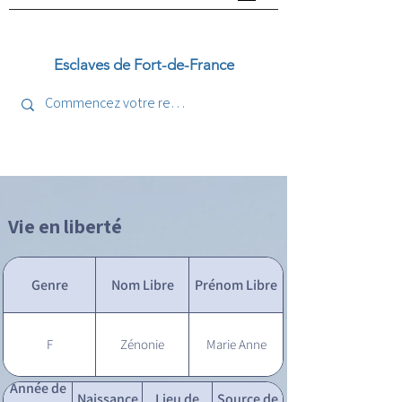
Esclaves de Fort-de-France
Vie en liberté
Genre
Nom Libre
Prénom Libre
F
Zénonie
Marie Anne
Année de
Naissance
Lieu de
Source de