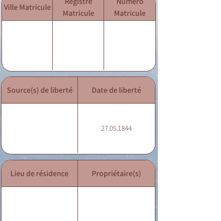
Registre
Numéro
Ville Matricule
Matricule
Matricule
Source(s) de liberté
Date de liberté
27.05.1844
Lieu de résidence
Propriétaire(s)