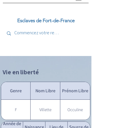
Esclaves de Fort-de-France
Vie en liberté
Genre
Nom Libre
Prénom Libre
F
Villette
Occuline
Année de
Naissance
Lieu de
Source de