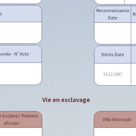
Reconnaissance
s
R
Date
nnée - N° Acte
Décès Date
19.12.1887
Vie en esclavage
 Esclave / Prénom
Ville Matricule
africain