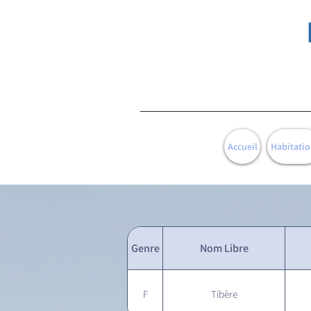
Accueil
Habitatio
Genre
Nom Libre
F
Tibère