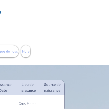
e
opos de nous
More
issance
Lieu de
Source de
Date
naissance
naissance
Gros-Morne