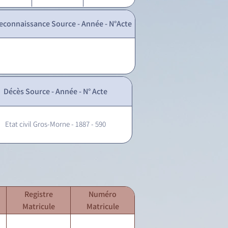
econnaissance Source - Année - N°Acte
Décès Source - Année - N° Acte
Etat civil Gros-Morne - 1887 - 590
Registre
Numéro
Matricule
Matricule