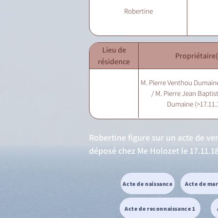
Robertine
Lieu de
Propriétaire(
résidence
M. Pierre Venthou Dumaine
/ M. Pierre Jean Bapti
Dumaine (>17.11.
Robertine figure sur un acte de ve
déposé chez Me Holozet le 17.11.1
Acte de naissance
Acte de ma
Acte de reconnaissance 1