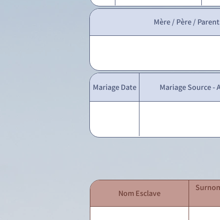
Mère / Père / Parent
Mariage Date
Mariage Source - A
Surnom
Nom Esclave