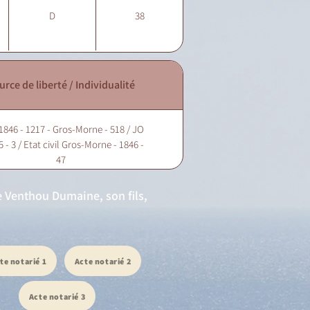
D
38
urce de liberté / Individualité
1846 - 1217 - Gros-Morne - 518 / JO
5 - 3 / Etat civil Gros-Morne - 1846 -
47
e Venthou Dumaine, son fils,
te notarié 1
Acte notarié 2
Acte notarié 3