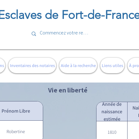
Esclaves de Fort-de-Franc
ns
Inventaires des notaires
Aide à la recherche
Liens utiles
À pr
Vie en liberté
Année de
Na
Prénom Libre
naissance
estimée
Robertine
1810