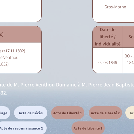
Gros-Morne
Date de
s)
liberté /
So
Individualité
 (<17.11.1832)
BO - 
ste Venthou
02.03.1846
- 184
1832)
nte de M. Pierre Venthou Dumaine à M. Pierre Jean Baptist
832.
riage
Acte de Décès
Acte de Liberté 1
Acte de Liberté 2
Ac
Acte de reconnaissance 2
Acte de Liberté 3