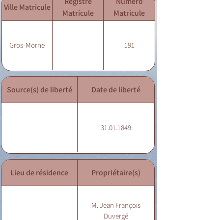
Registre
Numéro
Ville Matricule
Matricule
Matricule
Gros-Morne
191
Source(s) de liberté
Date de liberté
31.01.1849
Lieu de résidence
Propriétaire(s)
M. Jean François
Duvergé