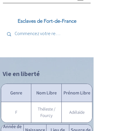
Esclaves de Fort-de-France
Vie en liberté
Genre
Nom Libre
Prénom Libre
Théleste /
F
Adélaïde
Fourcy
Année de
Naissance
Lieu de
Source de