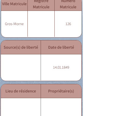
Registre
Numéro
Ville Matricule
Matricule
Matricule
Gros-Morne
126
Source(s) de liberté
Date de liberté
14.01.1849
Lieu de résidence
Propriétaire(s)