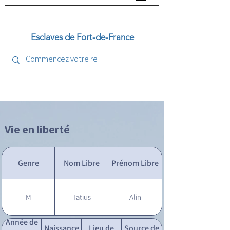
Esclaves de Fort-de-France
Vie en liberté
Genre
Nom Libre
Prénom Libre
M
Tatius
Alin
Année de
Naissance
Lieu de
Source de