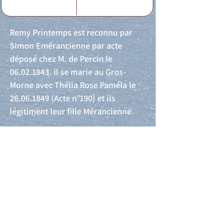
Remy Printemps est reconnu par
Simon Emérancienne par acte
déposé chez M. de Percin le
06.02.1843
. Il se marie au Gros-
Morne avec Thélia Rose Paméla le
26.06.1849
(Acte n°190) et ils
légitiment leur fille Mérancienne.
Acte de naissance
Acte de mariage
Acte de Décès
Acte de reconnaissance 1