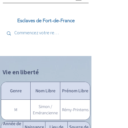
Esclaves de Fort-de-France
Vie en liberté
Genre
Nom Libre
Prénom Libre
Simon /
M
Rémy-Printems
Emérancienne
Année de
Naissance
Lieu de
Source de