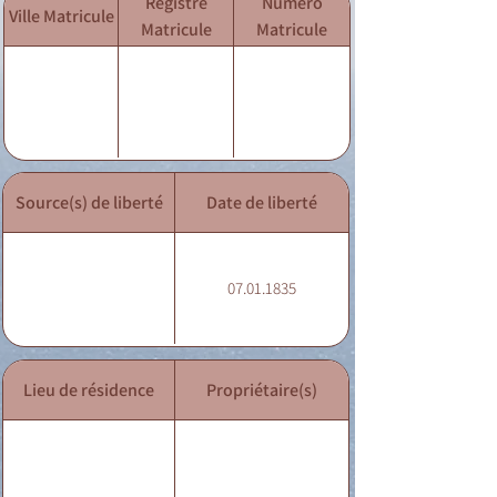
Registre
Numéro
Ville Matricule
Matricule
Matricule
Source(s) de liberté
Date de liberté
07.01.1835
Lieu de résidence
Propriétaire(s)