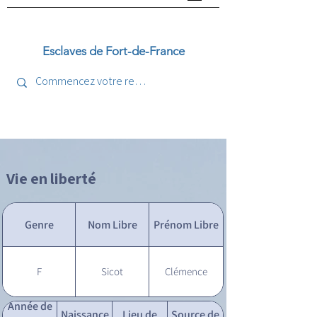
Esclaves de Fort-de-France
Vie en liberté
Genre
Nom Libre
Prénom Libre
F
Sicot
Clémence
Année de
Naissance
Lieu de
Source de