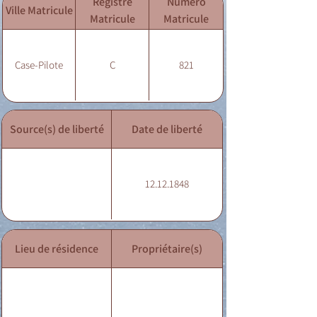
Registre
Numéro
Ville Matricule
Matricule
Matricule
Case-Pilote
C
821
Source(s) de liberté
Date de liberté
12.12.1848
Lieu de résidence
Propriétaire(s)