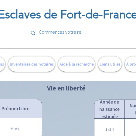
Esclaves de Fort-de-Franc
ns
Inventaires des notaires
Aide à la recherche
Liens utiles
À pr
Vie en liberté
Année de
Na
Prénom Libre
naissance
estimée
Marie
1814