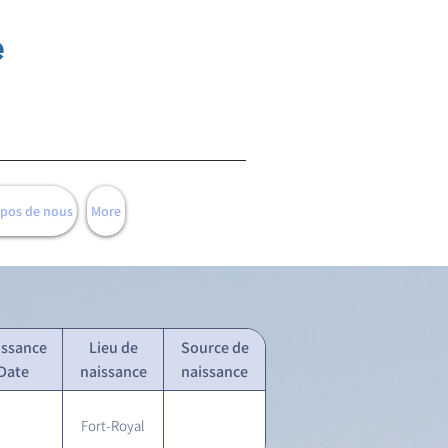
e
opos de nous
More
issance
Lieu de
Source de
Date
naissance
naissance
Fort-Royal