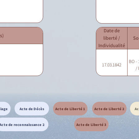
Date de
s)
liberté /
So
Individualité
BO - 
17.03.1842
/ 
riage
Acte de Décès
Acte de Liberté 1
Acte de Liberté 2
Ac
Acte de reconnaissance 2
Acte de Liberté 3