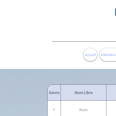
Accueil
Habitatio
Genre
Nom Libre
F
Rosin