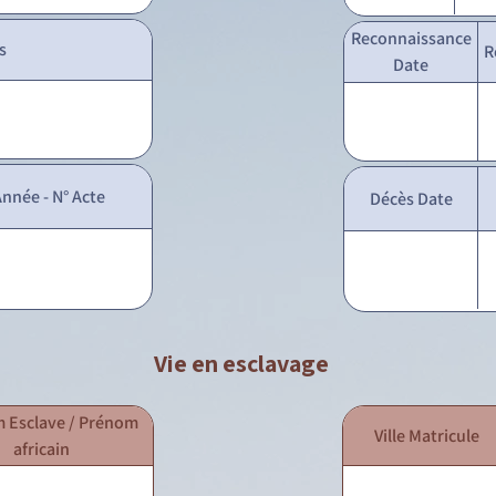
Reconnaissance
s
R
Date
nnée - N° Acte
Décès Date
Vie en esclavage
 Esclave / Prénom
Ville Matricule
africain