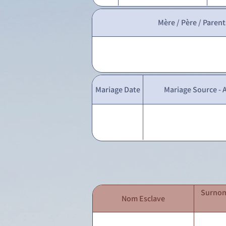
Mère / Père / Parent
Mariage Date
Mariage Source - A
Surnom
Nom Esclave