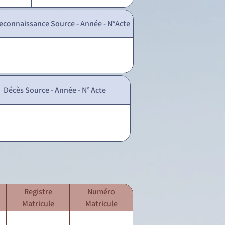
econnaissance Source - Année - N°Acte
Décès Source - Année - N° Acte
Registre
Numéro
Matricule
Matricule