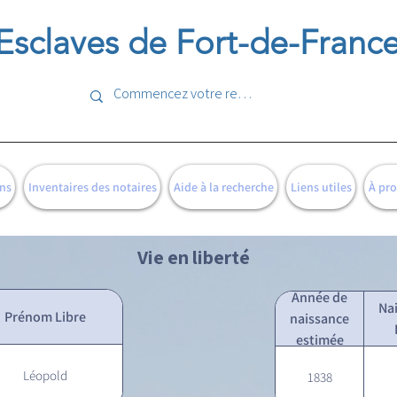
Esclaves de Fort-de-Franc
ns
Inventaires des notaires
Aide à la recherche
Liens utiles
À pr
Vie en liberté
Année de
Na
Prénom Libre
naissance
estimée
Léopold
1838