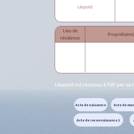
Léopold
Lieu de
Propriétaire(
résidence
Léopold est reconnu à FdF par sa m
Acte de naissance
Acte de ma
Acte de reconnaissance 1