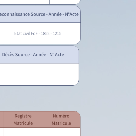
econnaissance Source - Année - N°Acte
Etat civil FdF - 1852 - 1215
Décès Source - Année - N° Acte
Registre
Numéro
Matricule
Matricule