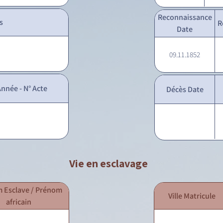
Reconnaissance
s
R
Date
09.11.1852
nnée - N° Acte
Décès Date
Vie en esclavage
 Esclave / Prénom
Ville Matricule
africain