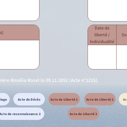
Date de
s)
liberté /
So
Individualité
ère Rosélia Rosel le 09.11.1852 (Acte n°1215).
riage
Acte de Décès
Acte de Liberté 1
Acte de Liberté 2
Ac
Acte de reconnaissance 2
Acte de Liberté 3