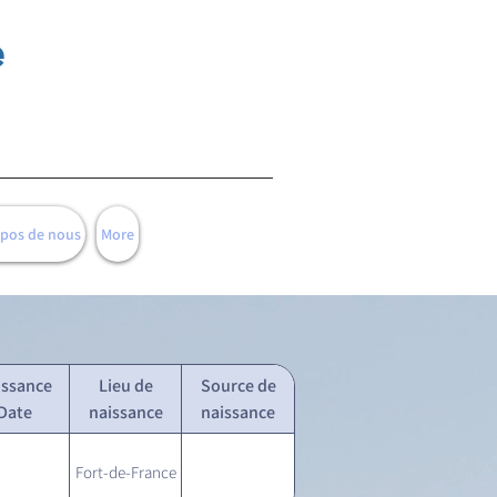
e
opos de nous
More
issance
Lieu de
Source de
Date
naissance
naissance
Fort-de-France