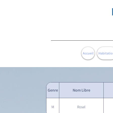
Accueil
Habitatio
Genre
Nom Libre
M
Rosel