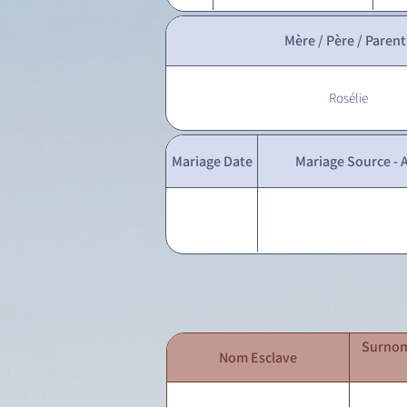
Mère / Père / Parent
Rosélie
Mariage Date
Mariage Source - A
Surnom
Nom Esclave