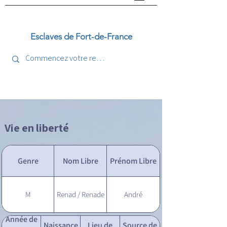
Esclaves de Fort-de-France
Vie en liberté
Genre
Nom Libre
Prénom Libre
M
Renad / Renade
André
Année de
Naissance
Lieu de
Source de