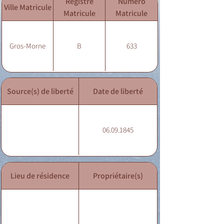
Registre
Numéro
Ville Matricule
Matricule
Matricule
Gros-Morne
B
633
Source(s) de liberté
Date de liberté
06.09.1845
Lieu de résidence
Propriétaire(s)