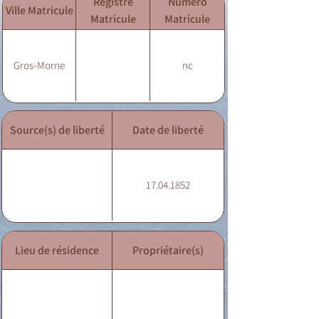
Registre
Numéro
Ville Matricule
Matricule
Matricule
Gros-Morne
nc
Source(s) de liberté
Date de liberté
17.04.1852
Lieu de résidence
Propriétaire(s)