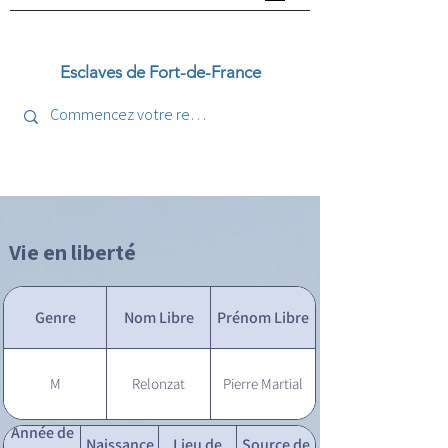
Esclaves de Fort-de-France
Vie en liberté
Genre
Nom Libre
Prénom Libre
M
Relonzat
Pierre Martial
Année de
Naissance
Lieu de
Source de