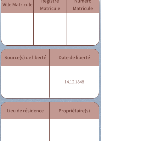
Registre
Numéro
Ville Matricule
Matricule
Matricule
Source(s) de liberté
Date de liberté
14.12.1848
Lieu de résidence
Propriétaire(s)