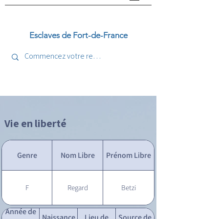
Esclaves de Fort-de-France
Vie en liberté
Genre
Nom Libre
Prénom Libre
F
Regard
Betzi
Année de
Naissance
Lieu de
Source de