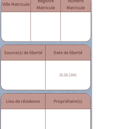
Registre
Numéro
Ville Matricule
Matricule
Matricule
Source(s) de liberté
Date de liberté
26.06.1841
Lieu de résidence
Propriétaire(s)