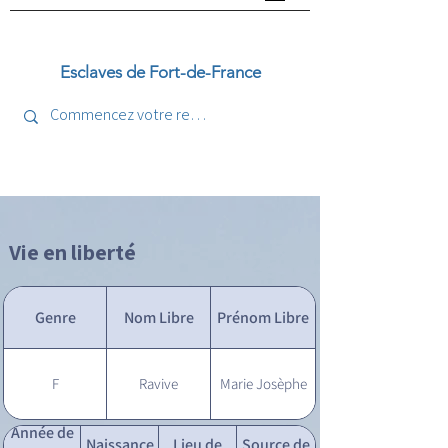
Esclaves de Fort-de-France
Vie en liberté
Genre
Nom Libre
Prénom Libre
F
Ravive
Marie Josèphe
Année de
Naissance
Lieu de
Source de