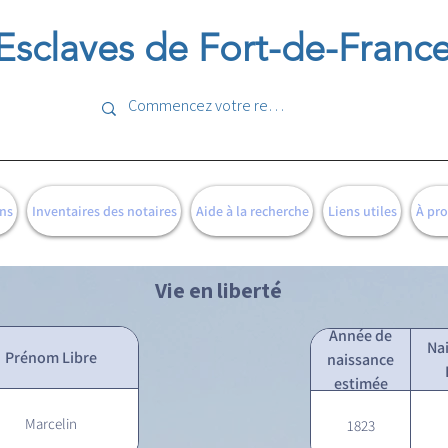
Esclaves de Fort-de-Franc
ns
Inventaires des notaires
Aide à la recherche
Liens utiles
À pr
Vie en liberté
Année de
Na
Prénom Libre
naissance
estimée
Marcelin
1823