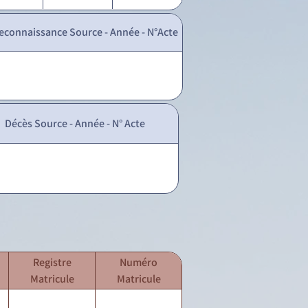
econnaissance Source - Année - N°Acte
Décès Source - Année - N° Acte
Registre
Numéro
Matricule
Matricule