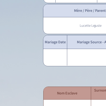
Mère / Père / Parent
Lucette Lejuste
Mariage Date
Mariage Source - A
Surnom
Nom Esclave