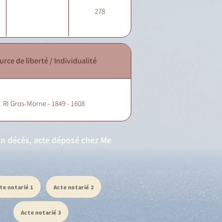
278
urce de liberté / Individualité
RI Gros-Morne - 1849 - 1608
son décès, acte déposé chez Me
te notarié 1
Acte notarié 2
Acte notarié 3