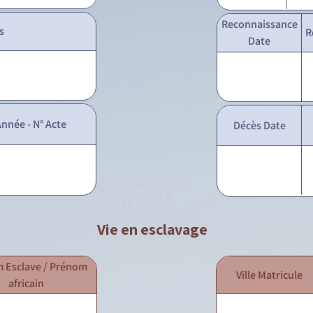
Reconnaissance
s
R
Date
nnée - N° Acte
Décès Date
Vie en esclavage
 Esclave / Prénom
Ville Matricule
africain