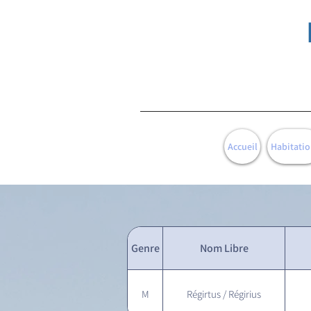
Accueil
Habitatio
Genre
Nom Libre
M
Régirtus / Régirius