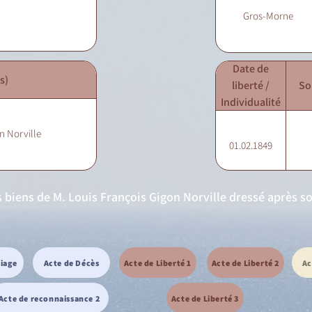
Gros-Morne
Date de
s)
liberté /
So
Individualité
n Norville
01.02.1849
es biens de M. Louis François Gigon Norville dressé après 
riage
Acte de Décès
Acte de Liberté 1
Acte de Liberté 2
Ac
Acte de reconnaissance 2
Acte de Liberté 3