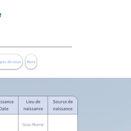
e
opos de nous
More
issance
Lieu de
Source de
Date
naissance
naissance
Gros-Morne