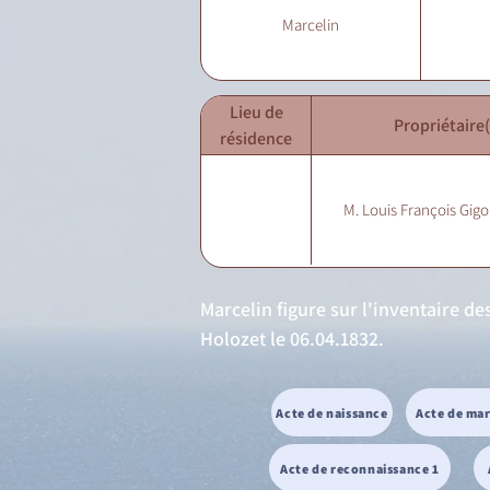
Marcelin
Lieu de
Propriétaire(
résidence
M. Louis François Gigo
Marcelin figure sur l'inventaire d
Holozet le 06.04.1832.
Acte de naissance
Acte de ma
Acte de reconnaissance 1