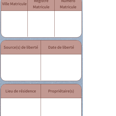
Registre
Numéro
Ville Matricule
Matricule
Matricule
Source(s) de liberté
Date de liberté
Lieu de résidence
Propriétaire(s)