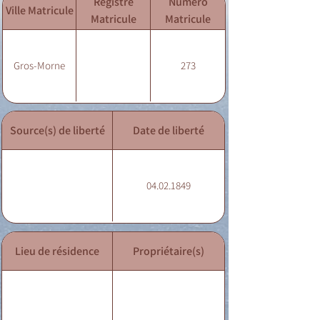
Registre
Numéro
Ville Matricule
Matricule
Matricule
Gros-Morne
273
Source(s) de liberté
Date de liberté
04.02.1849
Lieu de résidence
Propriétaire(s)