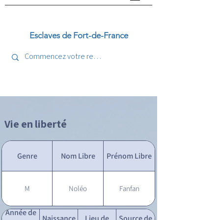
Esclaves de Fort-de-France
Vie en liberté
Genre
Nom Libre
Prénom Libre
M
Noléo
Fanfan
Année de
Naissance
Lieu de
Source de