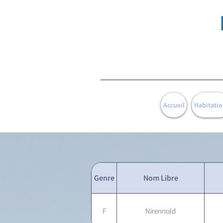
Accueil
Habitatio
Genre
Nom Libre
F
Nirennold