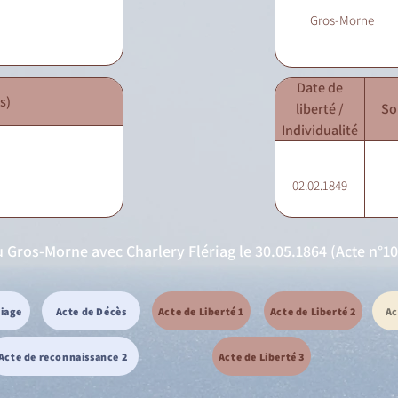
Gros-Morne
Date de
s)
liberté /
So
Individualité
02.02.1849
Gros-Morne avec Charlery Flériag le 30.05.1864 (Acte n°10
riage
Acte de Décès
Acte de Liberté 1
Acte de Liberté 2
Ac
Acte de reconnaissance 2
Acte de Liberté 3