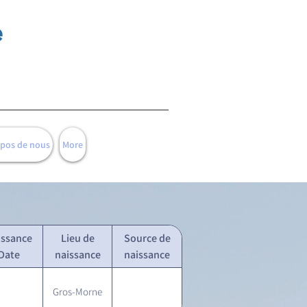
e
opos de nous
More
issance
Lieu de
Source de
Date
naissance
naissance
Gros-Morne