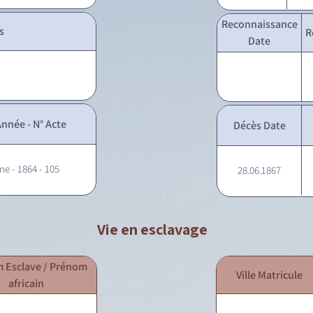
Reconnaissance
s
R
Date
nnée - N° Acte
Décès Date
ne - 1864 - 105
28.06.1867
Vie en esclavage
 Esclave / Prénom
Ville Matricule
africain