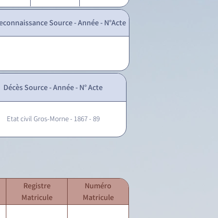
econnaissance Source - Année - N°Acte
Décès Source - Année - N° Acte
Etat civil Gros-Morne - 1867 - 89
Registre
Numéro
Matricule
Matricule