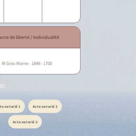
urce de liberté / Individualité
RI Gros-Morne - 1849 - 1700
5).
te notarié 1
Acte notarié 2
Acte notarié 3