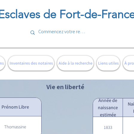
Esclaves de Fort-de-Franc
ns
Inventaires des notaires
Aide à la recherche
Liens utiles
À pr
Vie en liberté
Année de
Na
Prénom Libre
naissance
estimée
Thomassine
1833