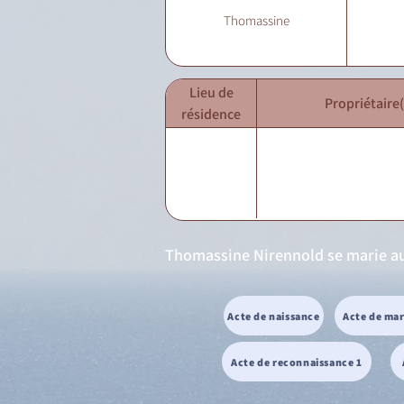
Thomassine
Lieu de
Propriétaire(
résidence
Thomassine Nirennold se marie au 
Acte de naissance
Acte de ma
Acte de reconnaissance 1