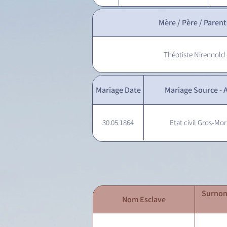
Mère / Père / Parent
Théotiste Nirennold
Mariage Date
Mariage Source - A
30.05.1864
Etat civil Gros-Mor
Surnom
Nom Esclave