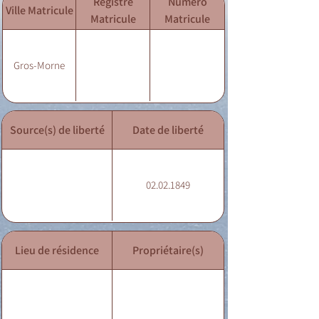
Registre
Numéro
Ville Matricule
Matricule
Matricule
Gros-Morne
Source(s) de liberté
Date de liberté
02.02.1849
Lieu de résidence
Propriétaire(s)