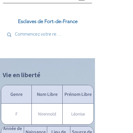
Esclaves de Fort-de-France
Vie en liberté
Genre
Nom Libre
Prénom Libre
F
Nirennold
Léonise
Année de
Naissance
Lieu de
Source de