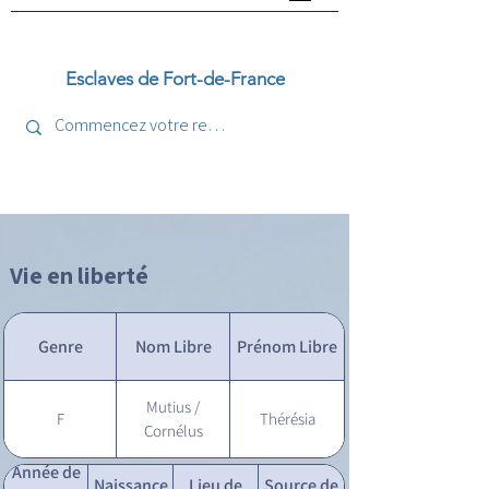
Esclaves de Fort-de-France
Vie en liberté
Genre
Nom Libre
Prénom Libre
Mutius /
F
Thérésia
Cornélus
Année de
Naissance
Lieu de
Source de