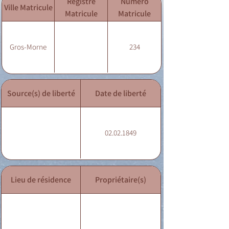
Registre
Numéro
Ville Matricule
Matricule
Matricule
Gros-Morne
234
Source(s) de liberté
Date de liberté
02.02.1849
Lieu de résidence
Propriétaire(s)