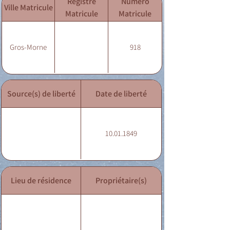
Registre
Numéro
Ville Matricule
Matricule
Matricule
Gros-Morne
918
Source(s) de liberté
Date de liberté
10.01.1849
Lieu de résidence
Propriétaire(s)