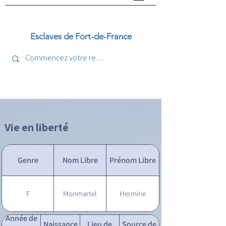
Esclaves de Fort-de-France
Vie en liberté
Genre
Nom Libre
Prénom Libre
F
Monmartel
Hermine
Année de
Naissance
Lieu de
Source de