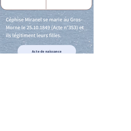
Céphise Miranel se marie au Gros-
Morne le
25.10.1849
(Acte n°353) et
ils légitiment leurs filles.
Acte de naissance
Acte de mariage
Acte de Décès
Acte de reconnaissance 1
Acte de reconnaissance 2
Acte de Liberté 1