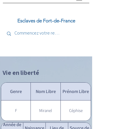
Esclaves de Fort-de-France
Vie en liberté
Genre
Nom Libre
Prénom Libre
F
Miranel
Céphise
Année de
Naissance
Lieu de
Source de