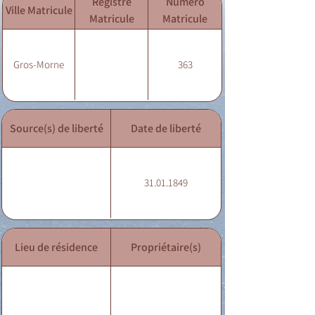
Registre
Numéro
Ville Matricule
Matricule
Matricule
Gros-Morne
363
Source(s) de liberté
Date de liberté
31.01.1849
Lieu de résidence
Propriétaire(s)