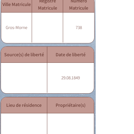
Registre
Numéro
Ville Matricule
Matricule
Matricule
Gros-Morne
738
Source(s) de liberté
Date de liberté
29.08.1849
Lieu de résidence
Propriétaire(s)