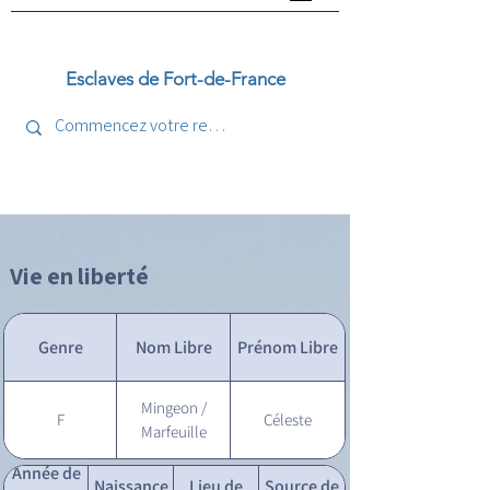
Esclaves de Fort-de-France
Vie en liberté
Genre
Nom Libre
Prénom Libre
Mingeon /
F
Céleste
Marfeuille
Année de
Naissance
Lieu de
Source de