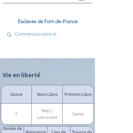
Esclaves de Fort-de-France
Vie en liberté
Genre
Nom Libre
Prénom Libre
Mels /
F
Sainte
Lescourant
Année de
Naissance
Lieu de
Source de