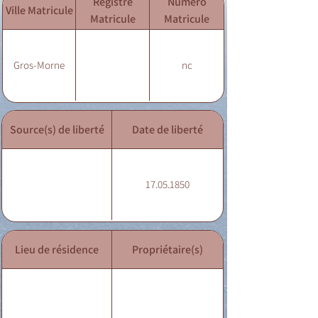
Registre
Numéro
Ville Matricule
Matricule
Matricule
Gros-Morne
nc
Source(s) de liberté
Date de liberté
17.05.1850
Lieu de résidence
Propriétaire(s)