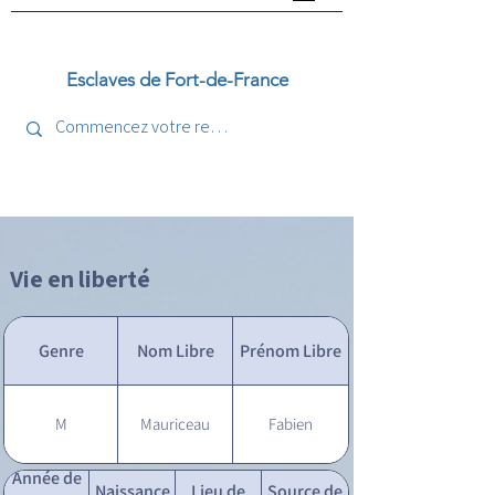
Esclaves de Fort-de-France
Vie en liberté
Genre
Nom Libre
Prénom Libre
M
Mauriceau
Fabien
Année de
Naissance
Lieu de
Source de