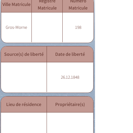
Registre
Numéro
Ville Matricule
Matricule
Matricule
Gros-Morne
198
Source(s) de liberté
Date de liberté
26.12.1848
Lieu de résidence
Propriétaire(s)