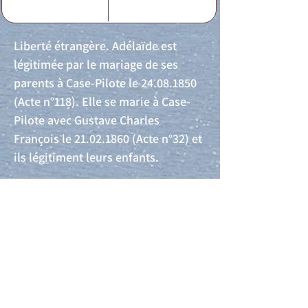
Liberté étrangère. Adélaïde est
légitimée par le mariage de ses
parents à Case-Pilote le
24.08.1850
(Acte n°118). Elle se marie à Case-
Pilote avec Gustave Charles
François le
21.02.1860
(Acte n°32) et
ils légitiment leurs enfants.
Acte de naissance
Acte de mariage
Acte de Décès
Acte de reconnaissance 1