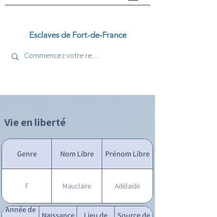
Esclaves de Fort-de-France
Vie en liberté
Genre
Nom Libre
Prénom Libre
F
Mauclaire
Adélaide
Année de
Naissance
Lieu de
Source de