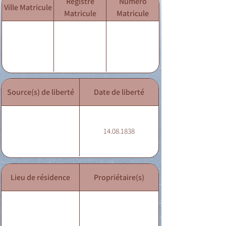
Registre
Numéro
Ville Matricule
Matricule
Matricule
Source(s) de liberté
Date de liberté
14.08.1838
Lieu de résidence
Propriétaire(s)