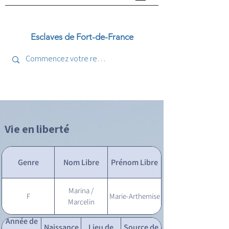
Esclaves de Fort-de-France
Vie en liberté
Genre
Nom Libre
Prénom Libre
Marina /
F
Marie-Arthemise
Marcelin
Année de
Naissance
Lieu de
Source de