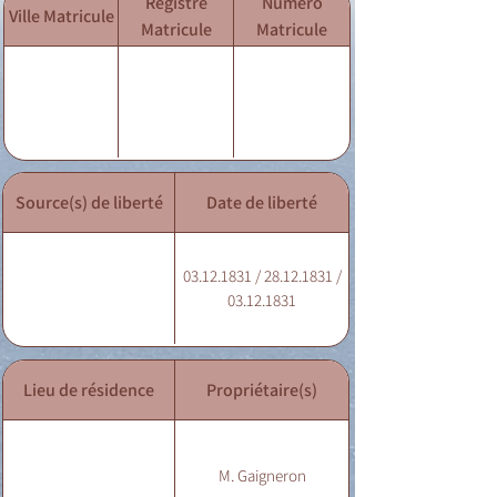
Registre
Numéro
Ville Matricule
Matricule
Matricule
Source(s) de liberté
Date de liberté
03.12.1831 / 28.12.1831 /
03.12.1831
Lieu de résidence
Propriétaire(s)
M. Gaigneron