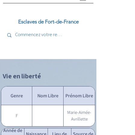
Esclaves de Fort-de-France
Vie en liberté
Genre
Nom Libre
Prénom Libre
Marie-Aimée-
F
Avrillette
Année de
Naissance
Lieu de
Source de