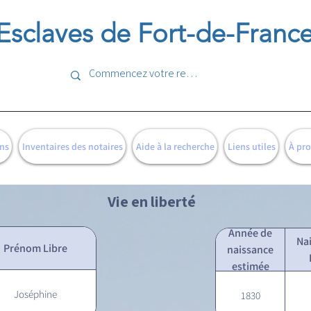
Esclaves de Fort-de-Franc
ns
Inventaires des notaires
Aide à la recherche
Liens utiles
À pr
Vie en liberté
Année de
Na
Prénom Libre
naissance
estimée
Joséphine
1830