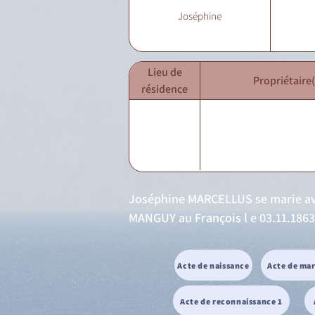
Joséphine
Lieu de
Propriétaire(
résidence
Joséphine MARCELLUS se marie avec
MANGUY au François l e 03.11.1863 
Acte de naissance
Acte de ma
Acte de reconnaissance 1