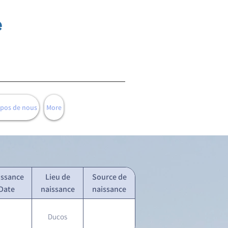
e
opos de nous
More
issance
Lieu de
Source de
Date
naissance
naissance
Ducos