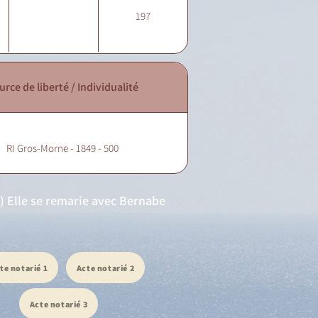
197
urce de liberté / Individualité
RI Gros-Morne - 1849 - 500
) Elle se remarie avec Bernabe
te notarié 1
Acte notarié 2
Acte notarié 3