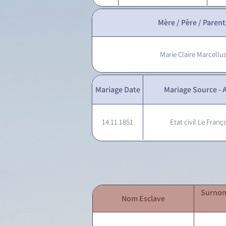
Mère / Père / Parent
Marie Claire Marcellu
Mariage Date
Mariage Source - A
14.11.1851
Etat civil Le Franço
Surnom
Nom Esclave