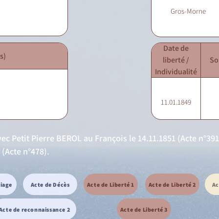
Gros-Morne
Date de
s)
liberté /
So
Individualité
11.01.1849
 Petit Pierre BEROL au François le 14.11.1851 (Acte n°391
(Acte n°478).
riage
Acte de Décès
Acte de Liberté 1
Acte de Liberté 2
Ac
Acte de reconnaissance 2
Acte de Liberté 3