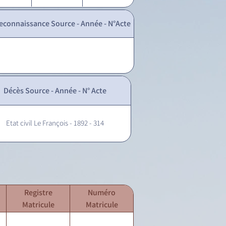
econnaissance Source - Année - N°Acte
Décès Source - Année - N° Acte
Etat civil Le François - 1892 - 314
Registre
Numéro
Matricule
Matricule