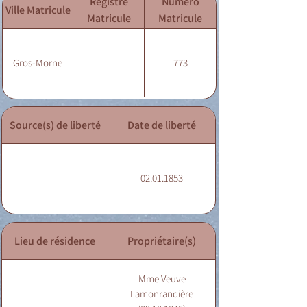
Registre
Numéro
Ville Matricule
Matricule
Matricule
Gros-Morne
773
Source(s) de liberté
Date de liberté
02.01.1853
Lieu de résidence
Propriétaire(s)
Mme Veuve
Lamonrandière