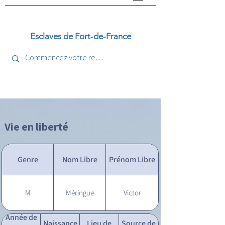
Esclaves de Fort-de-France
Vie en liberté
Genre
Nom Libre
Prénom Libre
M
Méringue
Victor
Année de
Naissance
Lieu de
Source de