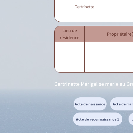
Gertrinette
Lieu de
Propriétaire(
résidence
Gertrinette Mérigal se marie au Gr
Acte de naissance
Acte de ma
Acte de reconnaissance 1