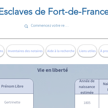
Esclaves de Fort-de-Franc
ns
Inventaires des notaires
Aide à la recherche
Liens utiles
À pr
Vie en liberté
Année de
Na
Prénom Libre
naissance
estimée
Gertrinette
1805