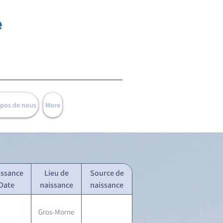
e
opos de nous
More
issance
Lieu de
Source de
Date
naissance
naissance
Gros-Morne