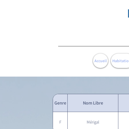
Accueil
Habitatio
Genre
Nom Libre
F
Mérigal