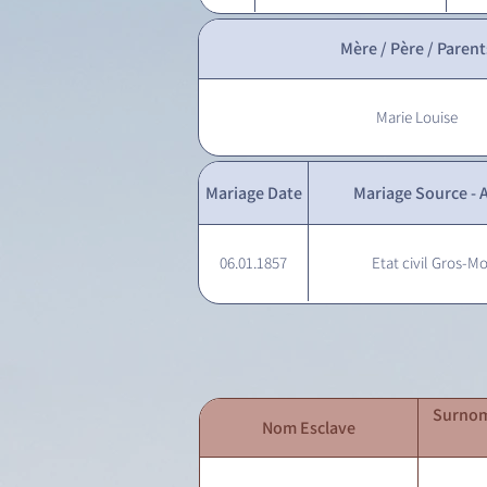
Mère / Père / Parent
Marie Louise
Mariage Date
Mariage Source - A
06.01.1857
Etat civil Gros-Mo
Surnom
Nom Esclave