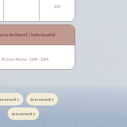
529
urce de liberté / Individualité
RI Gros-Morne - 1849 - 2064
te notarié 1
Acte notarié 2
Acte notarié 3