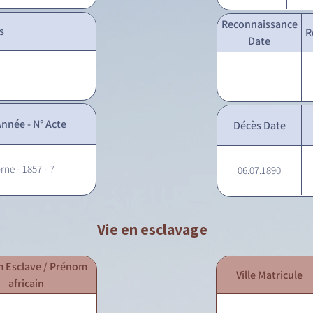
Reconnaissance
s
R
Date
nnée - N° Acte
Décès Date
rne - 1857 - 7
06.07.1890
Vie en esclavage
 Esclave / Prénom
Ville Matricule
africain