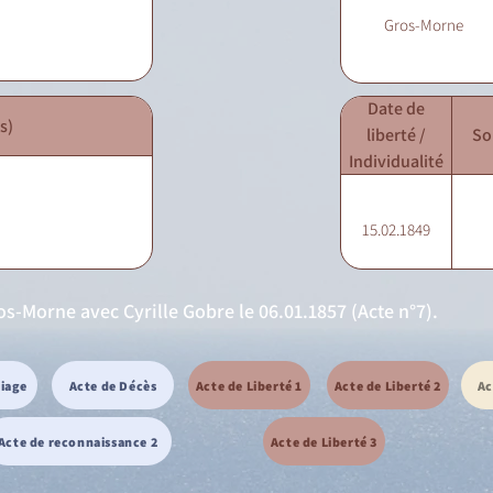
Gros-Morne
Date de
s)
liberté /
So
Individualité
15.02.1849
os-Morne avec Cyrille Gobre le 06.01.1857 (Acte n°7).
riage
Acte de Décès
Acte de Liberté 1
Acte de Liberté 2
Ac
Acte de reconnaissance 2
Acte de Liberté 3