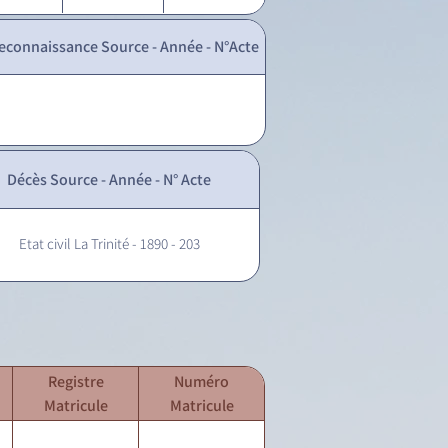
econnaissance Source - Année - N°Acte
Décès Source - Année - N° Acte
Etat civil La Trinité - 1890 - 203
Registre
Numéro
Matricule
Matricule