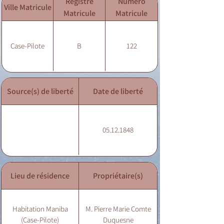
Registre
Numéro
Ville Matricule
Matricule
Matricule
Case-Pilote
B
122
Source(s) de liberté
Date de liberté
05.12.1848
Lieu de résidence
Propriétaire(s)
Habitation Maniba
M. Pierre Marie Comte
(Case-Pilote)
Duquesne