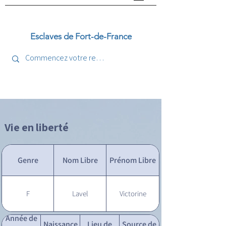
Esclaves de Fort-de-France
Vie en liberté
Genre
Nom Libre
Prénom Libre
F
Lavel
Victorine
Année de
Naissance
Lieu de
Source de