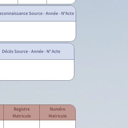
econnaissance Source - Année - N°Acte
Décès Source - Année - N° Acte
Registre
Numéro
Matricule
Matricule