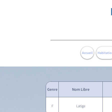
Accueil
Habitatio
Genre
Nom Libre
F
Latige