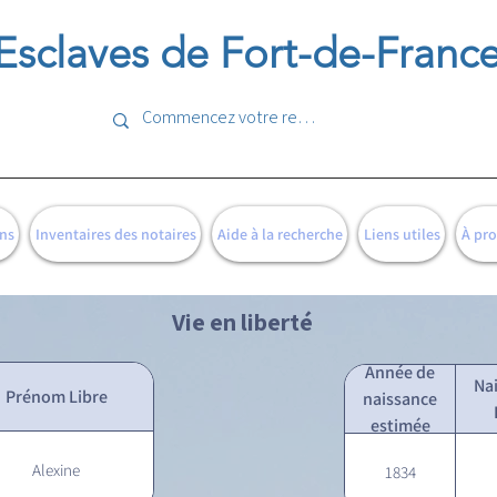
Esclaves de Fort-de-Franc
ns
Inventaires des notaires
Aide à la recherche
Liens utiles
À pr
Vie en liberté
Année de
Na
Prénom Libre
naissance
estimée
Alexine
1834