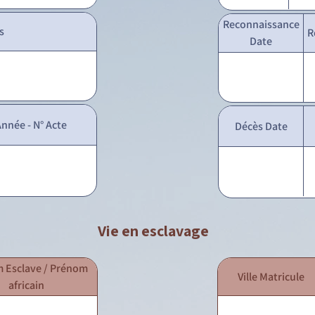
Reconnaissance
s
R
Date
nnée - N° Acte
Décès Date
Vie en esclavage
 Esclave / Prénom
Ville Matricule
africain