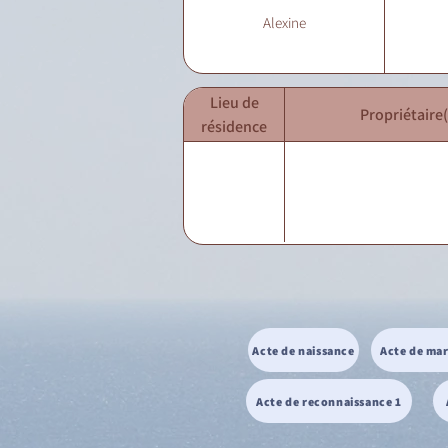
Alexine
Lieu de
Propriétaire(
résidence
Acte de naissance
Acte de ma
Acte de reconnaissance 1