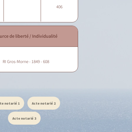
406
urce de liberté / Individualité
RI Gros-Morne - 1849 - 608
te notarié 1
Acte notarié 2
Acte notarié 3