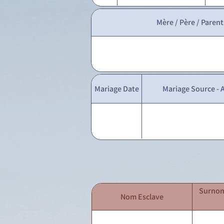
Mère / Père / Parent
Mariage Date
Mariage Source - A
Surnom
Nom Esclave