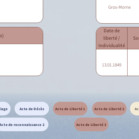
Gros-Morne
Date de
s)
liberté /
So
Individualité
13.01.1849
riage
Acte de Décès
Acte de Liberté 1
Acte de Liberté 2
Ac
Acte de reconnaissance 2
Acte de Liberté 3