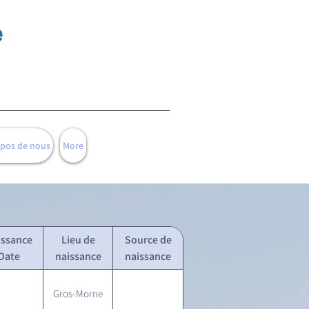
e
opos de nous
More
issance
Lieu de
Source de
Date
naissance
naissance
Gros-Morne