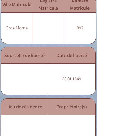
Registre
Numéro
Ville Matricule
Matricule
Matricule
Gros-Morne
892
Source(s) de liberté
Date de liberté
06.01.1849
Lieu de résidence
Propriétaire(s)