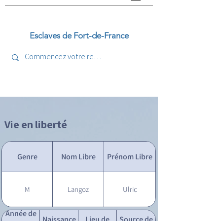
Esclaves de Fort-de-France
Vie en liberté
Genre
Nom Libre
Prénom Libre
M
Langoz
Ulric
Année de
Naissance
Lieu de
Source de