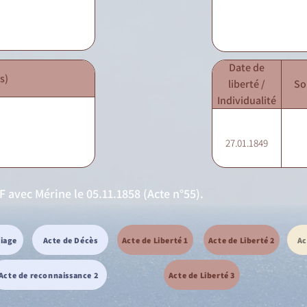
Date de
s)
liberté /
So
Individualité
27.01.1849
F avec Mérine le 05.11.1858 (Acte n°55).
riage
Acte de Décès
Acte de Liberté 1
Acte de Liberté 2
Ac
Acte de reconnaissance 2
Acte de Liberté 3