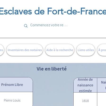
Esclaves de Fort-de-Franc
ns
Inventaires des notaires
Aide à la recherche
Liens utiles
À pr
Vie en liberté
Année de
Na
Prénom Libre
naissance
estimée
Pierre Louis
1818