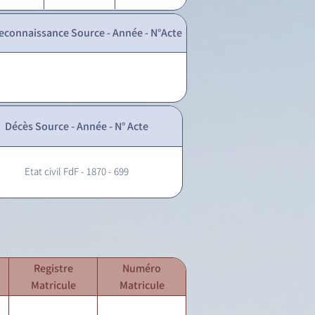
econnaissance Source - Année - N°Acte
Décès Source - Année - N° Acte
Etat civil FdF - 1870 - 699
Registre
Numéro
Matricule
Matricule