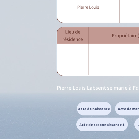
Pierre Louis
Lieu de
Propriétaire(
résidence
Pierre Louis Labsent se marie à Fd
Acte de naissance
Acte de ma
Acte de reconnaissance 1