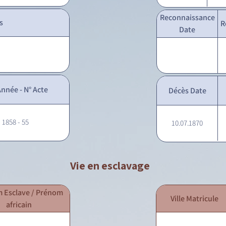
Reconnaissance
s
R
Date
nnée - N° Acte
Décès Date
- 1858 - 55
10.07.1870
Vie en esclavage
 Esclave / Prénom
Ville Matricule
africain