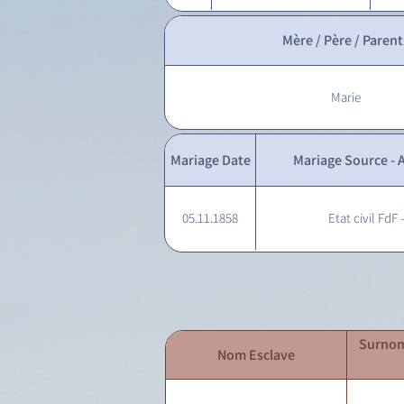
Mère / Père / Parent
Marie
Mariage Date
Mariage Source - A
05.11.1858
Etat civil FdF 
Surnom
Nom Esclave