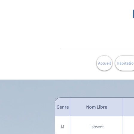
Accueil
Habitatio
Genre
Nom Libre
M
Labsent