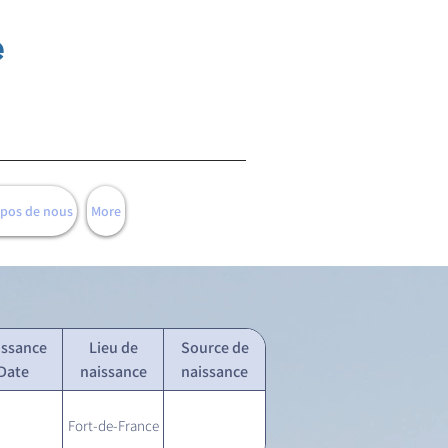
e
opos de nous
More
issance
Lieu de
Source de
Date
naissance
naissance
Fort-de-France