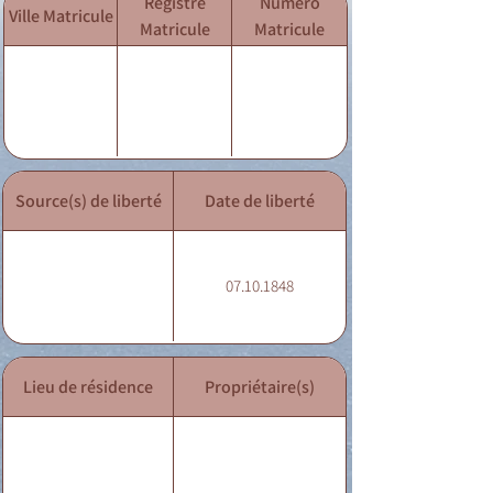
Registre
Numéro
Ville Matricule
Matricule
Matricule
Source(s) de liberté
Date de liberté
07.10.1848
Lieu de résidence
Propriétaire(s)