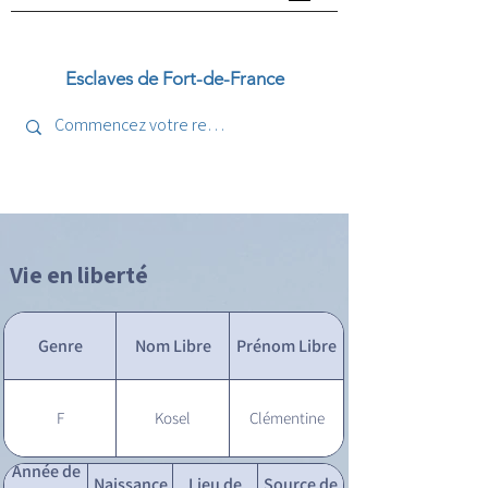
Esclaves de Fort-de-France
Vie en liberté
Genre
Nom Libre
Prénom Libre
F
Kosel
Clémentine
Année de
Naissance
Lieu de
Source de