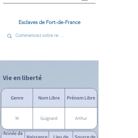
Esclaves de Fort-de-France
Vie en liberté
Genre
Nom Libre
Prénom Libre
M
Guignard
Arthur
Année de
Naissance
Lieu de
Source de