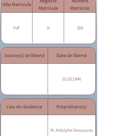
Registre
Numéro
Ville Matricule
Matricule
Matricule
FdF
R
300
Source(s) de liberté
Date de liberté
02.03.1846
Lieu de résidence
Propriétaire(s)
M. Aldolphe Desvouves