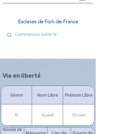
Esclaves de Fort-de-France
Vie en liberté
Genre
Nom Libre
Prénom Libre
M
Guatel
Octave
Année de
Naissance
Lieu de
Source de