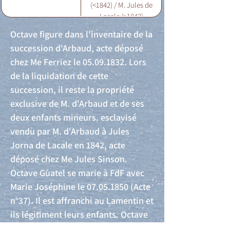
(<1842) / M. Jules de
Lacale (>1842)
Octave figure dans l'inventaire de la
succession d'Arbaud, acte déposé
chez Me Ferriez le
05.09.1832
. Lors
de la liquidation de cette
succession, il reste la propriété
exclusive de M. d'Arbaud et de ses
deux enfants mineurs. esclavisé
vendu par M. d'Arbaud à Jules
Jorna de Lacale en 1842, acte
déposé chez Me Jules Sinson.
Octave Guatel se marie à FdF avec
Marie Joséphine le
07.05.1850
(Acte
n°37). Il est affranchi au Lamentin et
ils légitiment leurs enfants. Octave
Guatel, Denise Guatel et William