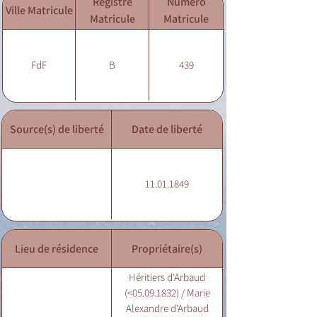
Registre
Numéro
Ville Matricule
Matricule
Matricule
FdF
B
439
Source(s) de liberté
Date de liberté
11.01.1849
Lieu de résidence
Propriétaire(s)
Héritiers d'Arbaud
(<05.09.1832) / Marie
Alexandre d'Arbaud