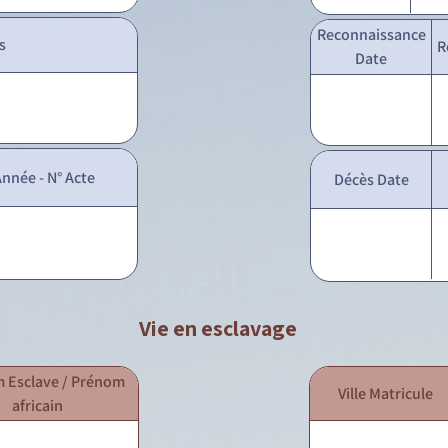
Reconnaissance
s
R
Date
nnée - N° Acte
Décès Date
Vie en esclavage
 Esclave / Prénom
Ville Matricule
africain