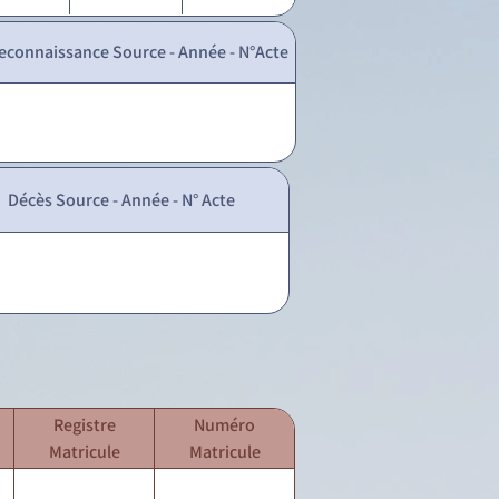
econnaissance Source - Année - N°Acte
Décès Source - Année - N° Acte
Registre
Numéro
Matricule
Matricule