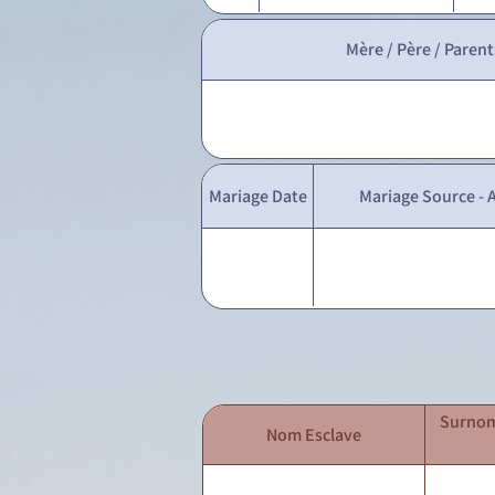
Mère / Père / Parent
Mariage Date
Mariage Source - A
Surnom
Nom Esclave