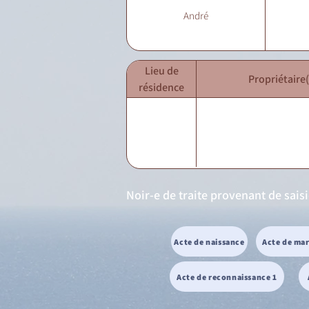
André
Lieu de
Propriétaire(
résidence
Noir-e de traite provenant de sais
Acte de naissance
Acte de ma
Acte de reconnaissance 1