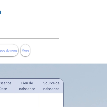
e
opos de nous
More
issance
Lieu de
Source de
Date
naissance
naissance