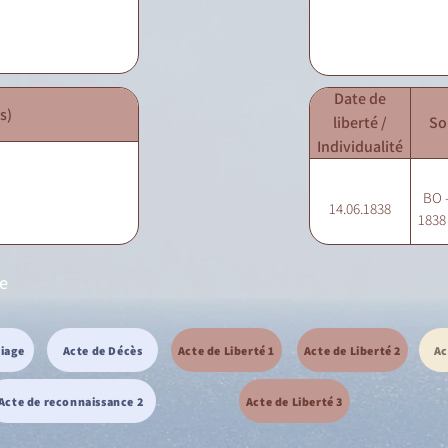
Date de
s)
liberté /
So
Individualité
BO -
14.06.1838
1838 
ie
riage
Acte de Décès
Acte de Liberté 1
Acte de Liberté 2
Ac
Acte de reconnaissance 2
Acte de Liberté 3