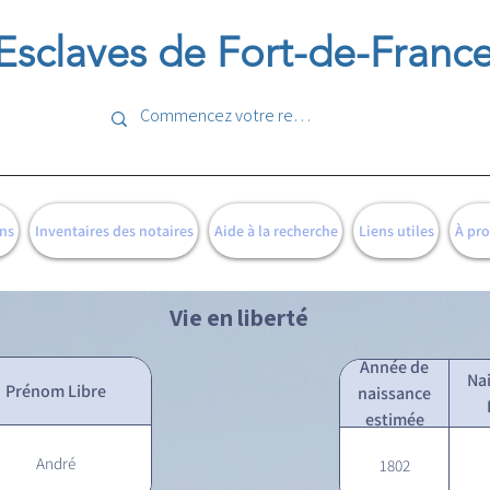
Esclaves de Fort-de-Franc
ns
Inventaires des notaires
Aide à la recherche
Liens utiles
À pr
Vie en liberté
Année de
Na
Prénom Libre
naissance
estimée
André
1802