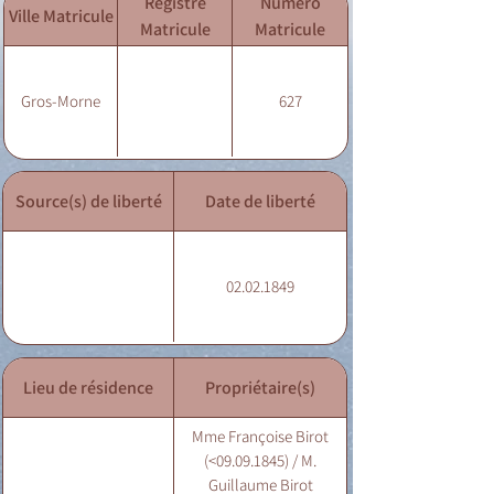
Registre
Numéro
Ville Matricule
Matricule
Matricule
Gros-Morne
627
Source(s) de liberté
Date de liberté
02.02.1849
Lieu de résidence
Propriétaire(s)
Mme Françoise Birot
(<09.09.1845) / M.
Guillaume Birot