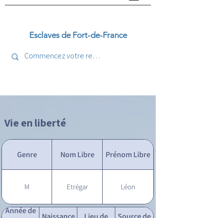
Esclaves de Fort-de-France
Vie en liberté
Genre
Nom Libre
Prénom Libre
M
Etrégar
Léon
Année de
Naissance
Lieu de
Source de