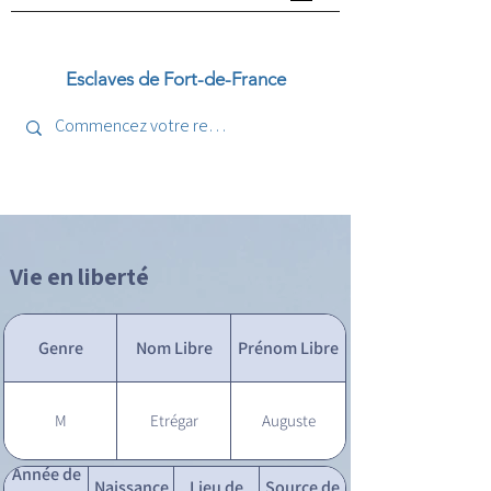
Esclaves de Fort-de-France
Vie en liberté
Genre
Nom Libre
Prénom Libre
M
Etrégar
Auguste
Année de
Naissance
Lieu de
Source de