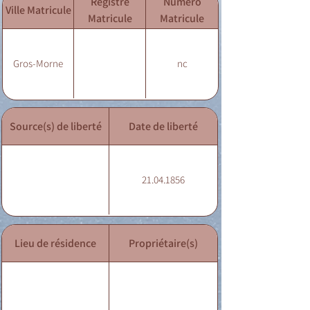
Registre
Numéro
Ville Matricule
Matricule
Matricule
Gros-Morne
nc
Source(s) de liberté
Date de liberté
21.04.1856
Lieu de résidence
Propriétaire(s)