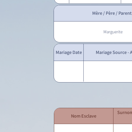
Mère / Père / Parent
Marguerite
Mariage Date
Mariage Source - A
Surnom
Nom Esclave