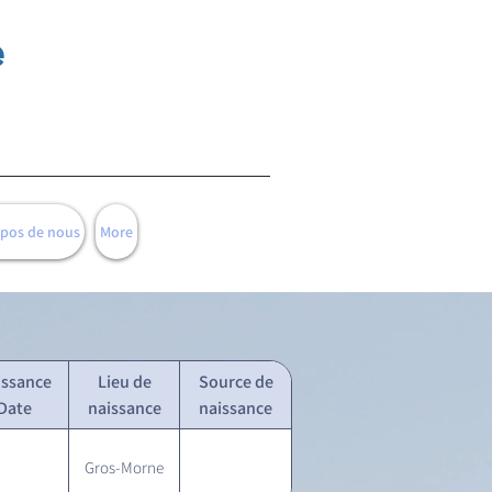
e
opos de nous
More
issance
Lieu de
Source de
Date
naissance
naissance
Gros-Morne