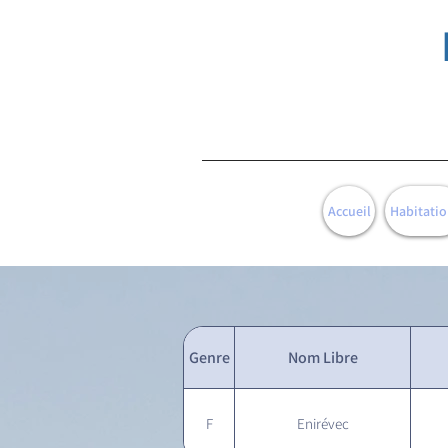
Accueil
Habitatio
Genre
Nom Libre
F
Enirévec