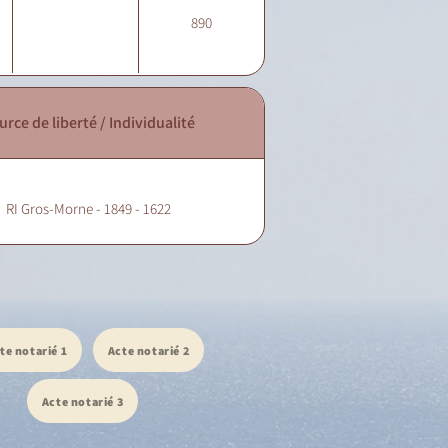
890
urce de liberté / Individualité
RI Gros-Morne - 1849 - 1622
te notarié 1
Acte notarié 2
Acte notarié 3