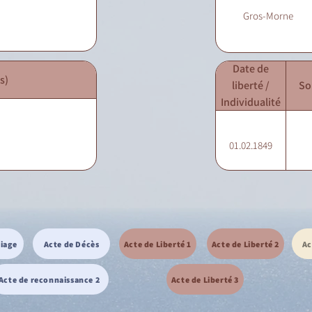
Gros-Morne
Date de
s)
liberté /
So
Individualité
01.02.1849
riage
Acte de Décès
Acte de Liberté 1
Acte de Liberté 2
Ac
Acte de reconnaissance 2
Acte de Liberté 3