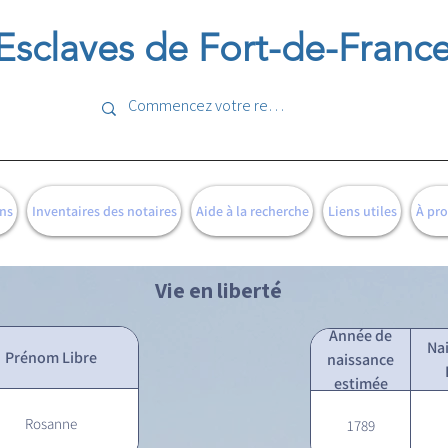
Esclaves de Fort-de-Franc
ns
Inventaires des notaires
Aide à la recherche
Liens utiles
À pr
Vie en liberté
Année de
Na
Prénom Libre
naissance
estimée
Rosanne
1789