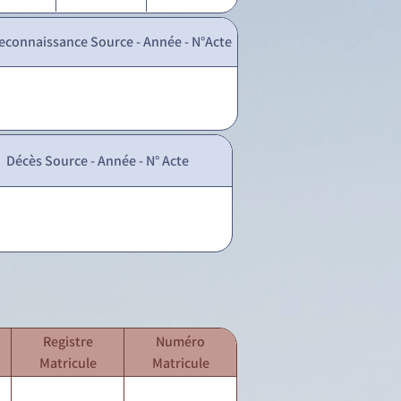
econnaissance Source - Année - N°Acte
Décès Source - Année - N° Acte
Registre
Numéro
Matricule
Matricule