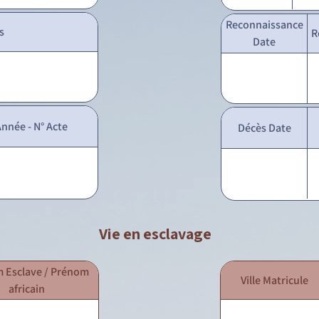
Reconnaissance
s
R
Date
nnée - N° Acte
Décès Date
Vie en esclavage
 Esclave / Prénom
Ville Matricule
africain