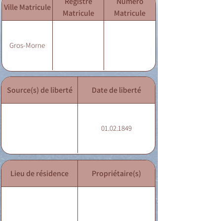
Registre
Numéro
Ville Matricule
Matricule
Matricule
Gros-Morne
Source(s) de liberté
Date de liberté
01.02.1849
Lieu de résidence
Propriétaire(s)