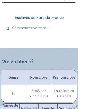
Esclaves de Fort-de-France
Vie en liberté
Genre
Nom Libre
Prénom Libre
Enirévec /
Louis Damien
M
Scholastique
Alexandre
Année de
Naissance
Lieu de
Source de