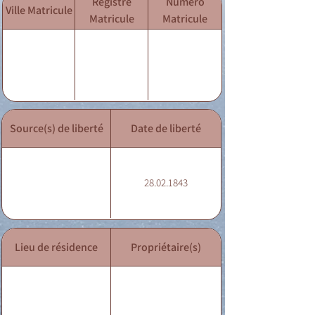
Registre
Numéro
Ville Matricule
Matricule
Matricule
Source(s) de liberté
Date de liberté
28.02.1843
Lieu de résidence
Propriétaire(s)