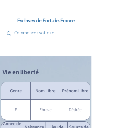
Esclaves de Fort-de-France
Vie en liberté
Genre
Nom Libre
Prénom Libre
F
Ebrave
Désirée
Année de
Naissance
Lieu de
Source de