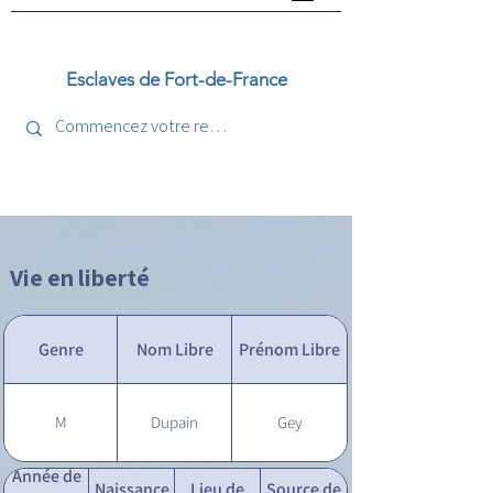
Esclaves de Fort-de-France
Vie en liberté
Genre
Nom Libre
Prénom Libre
M
Dupain
Gey
Année de
Naissance
Lieu de
Source de