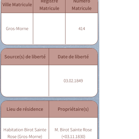
Registre
Numéro
Ville Matricule
Matricule
Matricule
Gros-Morne
414
Source(s) de liberté
Date de liberté
03.02.1849
Lieu de résidence
Propriétaire(s)
Habitation Birot Sainte
M. Birot Sainte Rose
Rose (Gros-Morne)
(<03.11.1830)