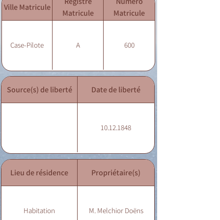
Registre
Numéro
Ville Matricule
Matricule
Matricule
Case-Pilote
A
600
Source(s) de liberté
Date de liberté
10.12.1848
Lieu de résidence
Propriétaire(s)
Habitation
M. Melchior Doëns