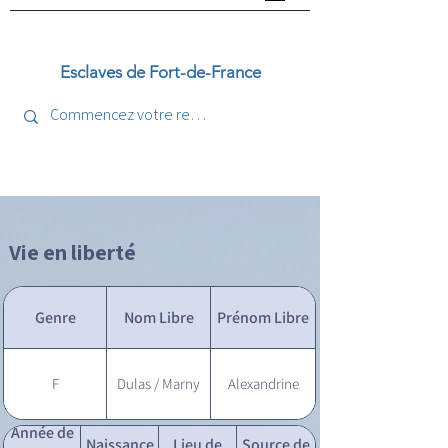
Esclaves de Fort-de-France
Vie en liberté
Genre
Nom Libre
Prénom Libre
F
Dulas / Marny
Alexandrine
Année de
Naissance
Lieu de
Source de