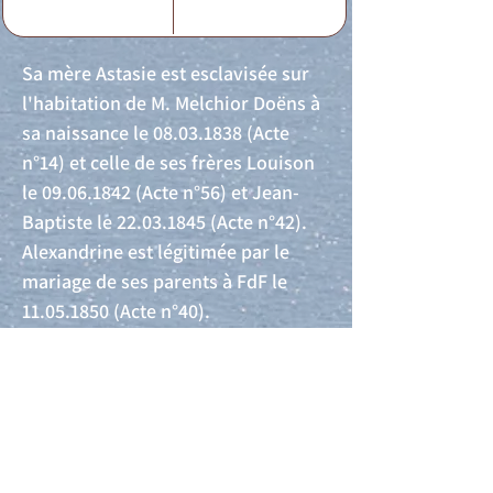
Sa mère Astasie est esclavisée sur
l'habitation de M. Melchior Doëns à
sa naissance le
08.03.1838
(Acte
n°14) et celle de ses frères Louison
le
09.06.1842
(Acte n°56) et Jean-
Baptiste le
22.03.1845
(Acte n°42).
Alexandrine est légitimée par le
mariage de ses parents à FdF le
11.05.1850
(Acte n°40).
Acte de naissance
Acte de mariage
Acte de Décès