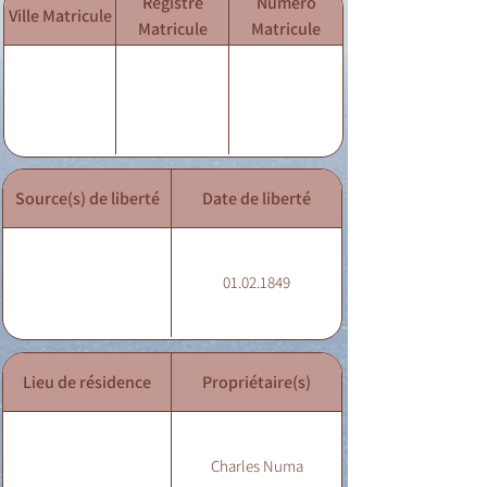
Registre
Numéro
Ville Matricule
Matricule
Matricule
Source(s) de liberté
Date de liberté
01.02.1849
Lieu de résidence
Propriétaire(s)
Charles Numa