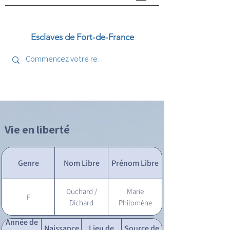
Esclaves de Fort-de-France
Vie en liberté
Genre
Nom Libre
Prénom Libre
Duchard /
Marie
F
Dichard
Philomène
Année de
Naissance
Lieu de
Source de