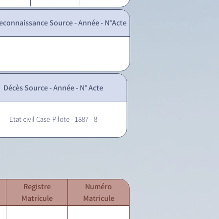
econnaissance Source - Année - N°Acte
Décès Source - Année - N° Acte
Etat civil Case-Pilote - 1887 - 8
Registre
Numéro
Matricule
Matricule