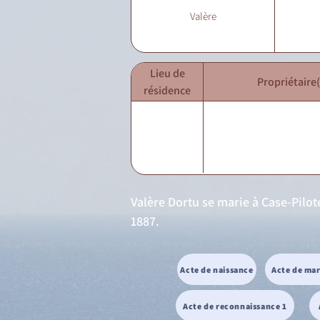
Valère
Lieu de
Propriétaire(
résidence
Valère Dortu se marie à Case-Pilote
1887.
Acte de naissance
Acte de ma
Acte de reconnaissance 1