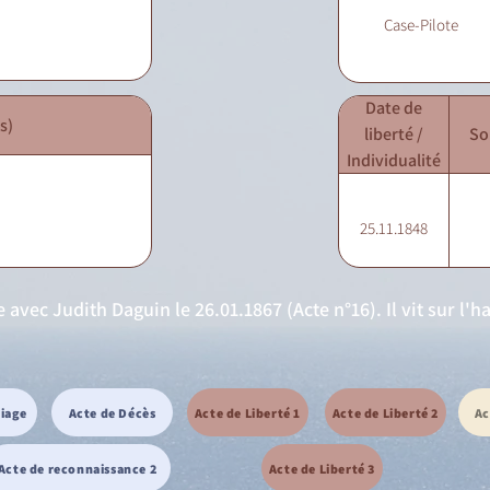
Case-Pilote
Date de
s)
liberté /
So
Individualité
25.11.1848
 avec Judith Daguin le 26.01.1867 (Acte n°16). Il vit sur l'h
riage
Acte de Décès
Acte de Liberté 1
Acte de Liberté 2
Ac
Acte de reconnaissance 2
Acte de Liberté 3