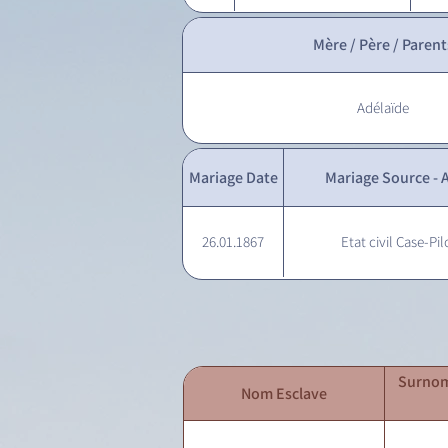
Mère / Père / Parent
Adélaïde
Mariage Date
Mariage Source - A
26.01.1867
Etat civil Case-Pil
Surnom
Nom Esclave