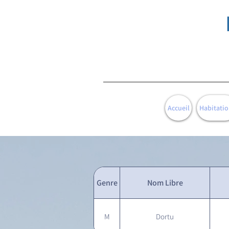
Accueil
Habitatio
Genre
Nom Libre
M
Dortu