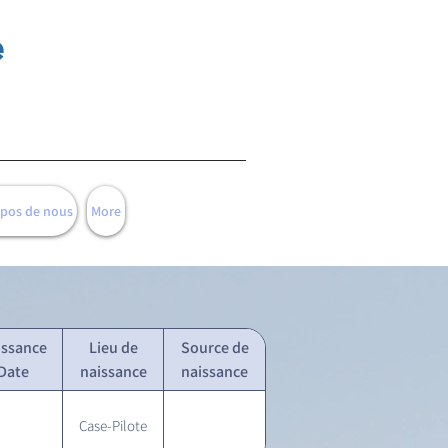
e
opos de nous
More
issance
Lieu de
Source de
Date
naissance
naissance
Case-Pilote