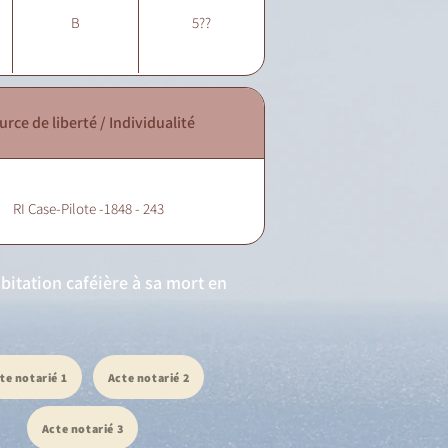
B
5??
urce de liberté / Individualité
RI Case-Pilote -1848 - 243
abitation caféière à sa mort en
te notarié 1
Acte notarié 2
Acte notarié 3