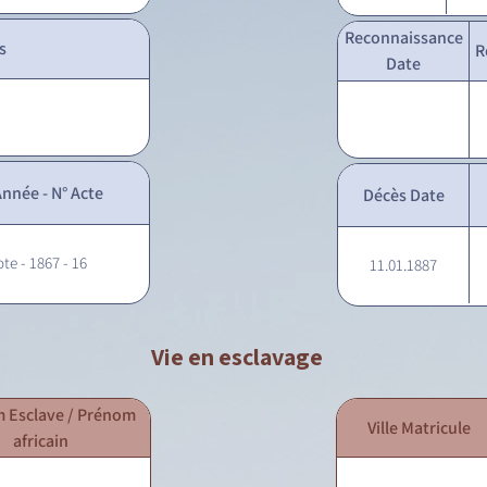
Reconnaissance
s
R
Date
nnée - N° Acte
Décès Date
ote - 1867 - 16
11.01.1887
Vie en esclavage
 Esclave / Prénom
Ville Matricule
africain