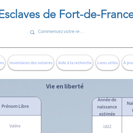
Esclaves de Fort-de-Franc
ns
Inventaires des notaires
Aide à la recherche
Liens utiles
À pr
Vie en liberté
Année de
Na
Prénom Libre
naissance
estimée
Valère
1822