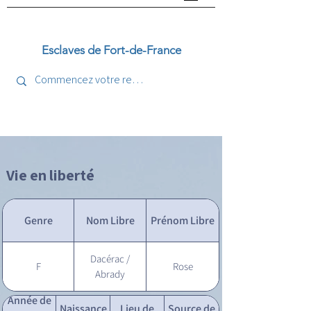
Esclaves de Fort-de-France
Vie en liberté
Genre
Nom Libre
Prénom Libre
Dacérac /
F
Rose
Abrady
Année de
Naissance
Lieu de
Source de