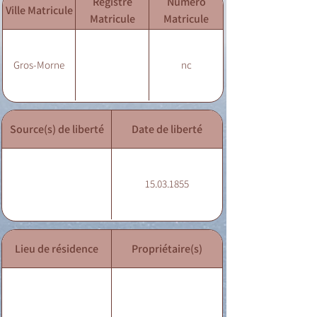
Registre
Numéro
Ville Matricule
Matricule
Matricule
Gros-Morne
nc
Source(s) de liberté
Date de liberté
15.03.1855
Lieu de résidence
Propriétaire(s)