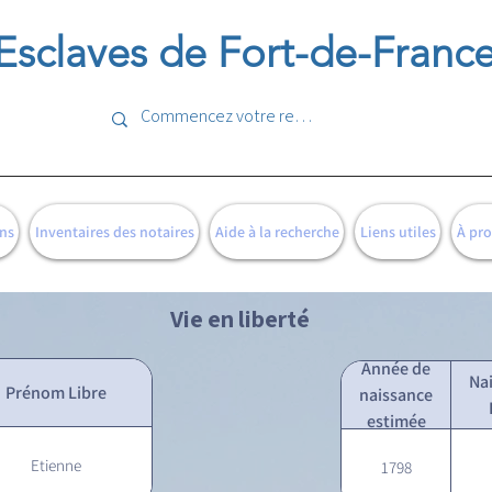
Esclaves de Fort-de-Franc
ns
Inventaires des notaires
Aide à la recherche
Liens utiles
À pr
Vie en liberté
Année de
Na
Prénom Libre
naissance
estimée
Etienne
1798