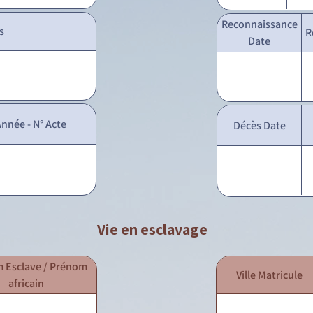
Reconnaissance
s
R
Date
nnée - N° Acte
Décès Date
Vie en esclavage
 Esclave / Prénom
Ville Matricule
africain