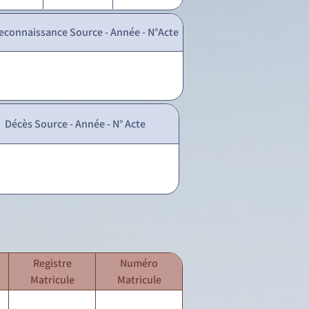
econnaissance Source - Année - N°Acte
Décès Source - Année - N° Acte
Registre
Numéro
Matricule
Matricule