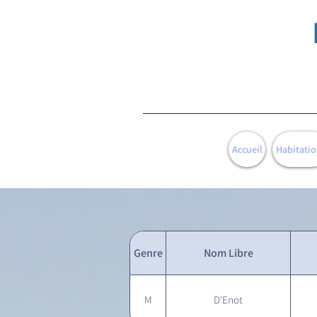
Accueil
Habitatio
Genre
Nom Libre
M
D'Enot