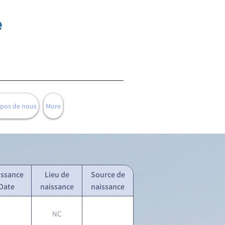
e
opos de nous
More
issance
Lieu de
Source de
Date
naissance
naissance
NC