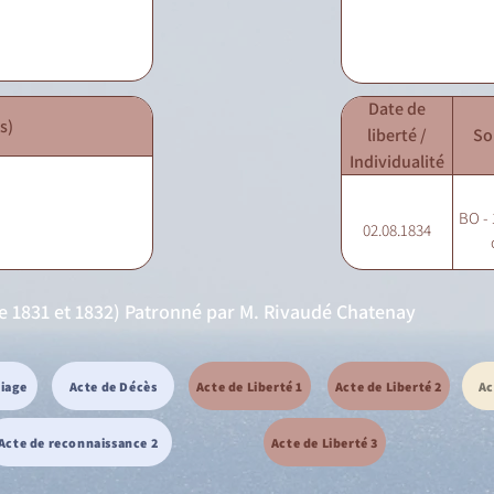
Date de
s)
liberté /
So
Individualité
BO - 
02.08.1834
de 1831 et 1832) Patronné par M. Rivaudé Chatenay
riage
Acte de Décès
Acte de Liberté 1
Acte de Liberté 2
Ac
Acte de reconnaissance 2
Acte de Liberté 3