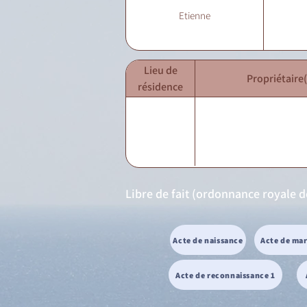
Etienne
Lieu de
Propriétaire(
résidence
Libre de fait (ordonnance royale 
Acte de naissance
Acte de ma
Acte de reconnaissance 1