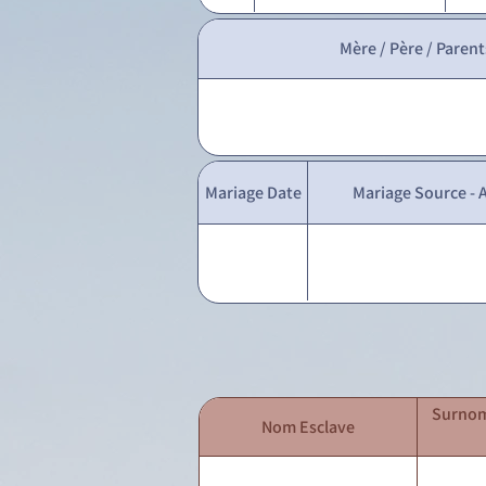
Mère / Père / Parent
Mariage Date
Mariage Source - A
Surnom
Nom Esclave